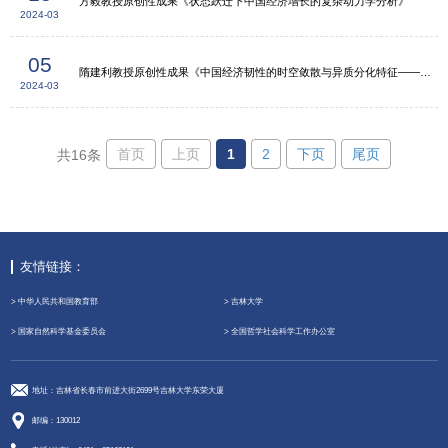
方毅教授原创性成果《状态跃迁下中国经济增长的复杂动力学分析》
2024-03
05
隋建利教授原创性成果《中国经济韧性的时空敛散与异质分化特征——基于马尔科夫区制转移混频动态因子模型的识别》
2024-03
首页
上页
1
2
下页
尾页
共16条
友情链接：
> 中华人民共和国教育部
> 吉林大学
> 国家自然科学基金委员会
> 全国哲学社会科学工作办公室
地址：吉林省长春市前进大街2699号吉林大学东荣大厦
邮编：130012