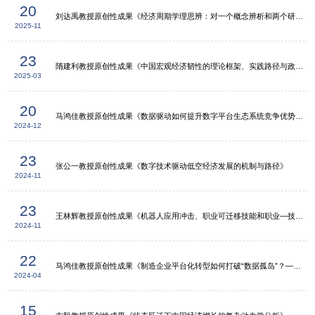
20
刘达禹教授原创性成果《经济周期学理思辨：对一个概念辨析和两个研究争议的再探讨》
2025-11
23
隋建利教授原创性成果《中国宏观经济韧性的理论框架、实践路径与政策选择》
2025-03
20
马鸿佳教授原创性成果《数据驱动如何提升数字平台生态系统竞争优势？——基于数据网络效应视角》
2024-12
23
张公一教授原创性成果《数字技术驱动低空经济发展的机制与路径》
2024-11
23
王林辉教授原创性成果《机器人应用冲击、职业可迁移技能和职业—技能合意性》
2024-11
22
马鸿佳教授原创性成果《制造企业平台化转型如何打破“数据孤岛”？——基于人—数交互理论的混合方法研究》
2024-04
15