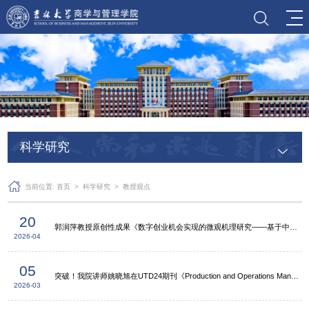
科学研究
当前位置:
首页
>
科学研究
>
教授观点
20
郭润萍教授原创性成果《数字创业机会实现的微观机理研究——基于中国传统哲学的心象思维视角》
2026-04
05
突破！我院讲师姚晓旭在UTD24期刊《Production and Operations Management》发表原创性成果
2026-03